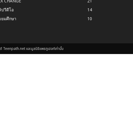
EX CHANGE
21
ิปวีดีโอ
14
ธยมศึกษา
10
์ Teenpath.net และมูลนิธิแพธทูเฮลท์เท่านั้น