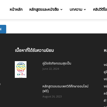
หน้าหลัก
หลักสูตรและหนังสือ
บทความ
คลิปวีดีโ
t
 ๔
เนื้อหาที่ได้รับความนิยม
ห
คู่มือจัดกิจกรรมสุขเป็น
หล
June 22, 2024
คู่
ห
า
หลักสูตรอบรมเพศวิถีศึกษาออนไลน์
หล
(ฟรี)
คล
August 26, 2023
ตั