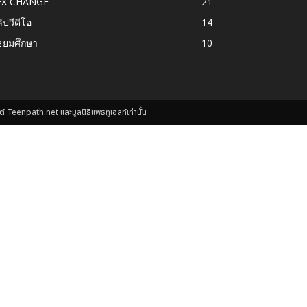
EX CHANGE
21
ิปวีดีโอ
14
ธยมศึกษา
10
์ Teenpath.net และมูลนิธิแพธทูเฮลท์เท่านั้น