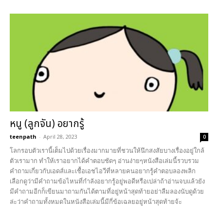
หนู (ลูกจัน) อยากรู้
teenpath
-
April 28, 2023
0
โลกรอบตัวเรานี้เต็มไปด้วยเรื่องมากมายที่ชวนให้นึกสงสัยบางเรื่องอยู่ใกล้
ตัวเรามาก ทำให้เราอยากได้คำตอบชัดๆ อ่านง่ายๆหนังสือเล่มนี้รวบรวม
คำถามเกี่ยวกับเอดส์และเชื้อเอชไอวีที่หลายคนอยากรู้คำตอบลองพลิก
เลือกดูว่ามีคำถามข้อไหนที่กำลังอยากรู้อยู่พอดีหรือเปล่าถ้าอ่านจบแล้วยัง
มีคำถามอีกก็เขียนมาถามกันได้ตามที่อยู่หน้าสุดท้ายอย่าลืมลองนับดูด้วย
ล่ะว่าคำถามทั้งหมดในหนังสือเล่มนี้มีกี่ข้อเฉลยอยู่หน้าสุดท้ายจ้ะ