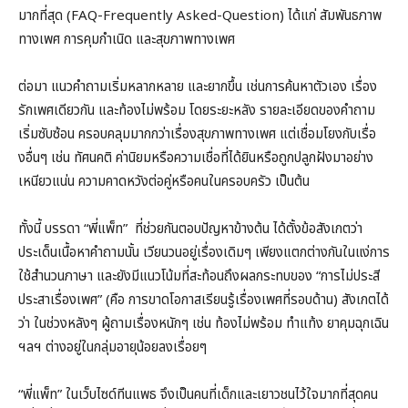
มากที่สุด (FAQ-Frequently Asked-Question) ได้แก่ สัมพันธภาพ
ทางเพศ การคุมกำเนิด และสุขภาพทางเพศ
ต่อมา แนวคำถามเริ่มหลากหลาย และยากขึ้น เช่นการค้นหาตัวเอง เรื่อง
รักเพศเดียวกัน และท้องไม่พร้อม โดยระยะหลัง รายละเอียดของคำถาม
เริ่มซับซ้อน ครอบคลุมมากกว่าเรื่องสุขภาพทางเพศ แต่เชื่อมโยงกับเรื่อ
งอื่นๆ เช่น ทัศนคติ ค่านิยมหรือความเชื่อที่ได้ยินหรือถูกปลูกฝังมาอย่าง
เหนียวแน่น ความคาดหวังต่อคู่หรือคนในครอบครัว เป็นต้น
ทั้งนี้ บรรดา “พี่แพ็ท” ที่ช่วยกันตอบปัญหาข้างต้น ได้ตั้งข้อสังเกตว่า
ประเด็นเนื้อหาคำถามนั้น เวียนวนอยู่เรื่องเดิมๆ เพียงแตกต่างกันในแง่การ
ใช้สำนวนภาษา และยังมีแนวโน้มที่สะท้อนถึงผลกระทบของ “การไม่ประสี
ประสาเรื่องเพศ” (คือ การขาดโอกาสเรียนรู้เรื่องเพศที่รอบด้าน) สังเกตได้
ว่า ในช่วงหลังๆ ผู้ถามเรื่องหนักๆ เช่น ท้องไม่พร้อม ทำแท้ง ยาคุมฉุกเฉิน
ฯลฯ ต่างอยู่ในกลุ่มอายุน้อยลงเรื่อยๆ
“พี่แพ็ท” ในเว็บไซด์ทีนแพธ จึงเป็นคนที่เด็กและเยาวชนไว้ใจมากที่สุดคน