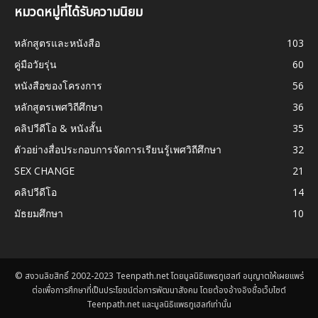
หมวดหมู่ที่ได้รับความนิยม
หลักสูตรและหนังสือ
103
คู่มือวัยรุ่น
60
หนังสือของโครงการ
56
หลักสูตรเพศวิถีศึกษา
36
คลิปวีดีโอ & หนังสั้น
35
ตัวอย่างสื่อประกอบการจัดการเรียนรู้เพศวิถีศึกษา
32
SEX CHANGE
21
คลิปวีดีโอ
14
มัธยมศึกษา
10
© สงวนลิขสิทธิ์ 2002-2023 Teenpath.net โดยมูลนิธิแพธทูเฮลท์ อนุญาตให้เผยแพร่
ต่อเพื่อการศึกษาที่เป็นประโยชน์ต่อการพัฒนาสังคม โดยต้องอ้างอิงชื่อเว็บไซต์
Teenpath.net และมูลนิธิแพธทูเฮลท์เท่านั้น