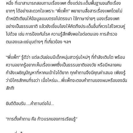
หนึ่ง ที่เขาสามารถสอบถามเรื่องเพศ ตั้งแต่ประเด็นพื้นฐานจนถึงเรื่อง
ยากๆ ได้อย่างสะดวกใจเพราะ “พี่แพ็ท” พยายามสื่อสารเรื่องเพศโดยไม่
ตำหนิติเตียนให้ข้อมูลแบบตรงไปตรงมา ใช้ภาษาง่ายๆ มองเรื่องเพศ
อย่างเป็นธรรมชาติ แล้วยังเชื่อมโยงให้คิดถึงประเด็นอื่นที่ควรใส่ใจควบคู่
ไปด้วย เช่น การป้องกันโรค ความรู้สึกพึงพอใจต่อตนเอง การสำรวจ
ตนเองและแง่มุมต่างๆ ที่เกี่ยวข้อง ฯลฯ
“พี่แพ็ท” รู้ดีว่า แต่ละวันย่อมมีเด็กหนุ่มสาวรุ่นใหม่ๆ ที่กำลังเติบโต พร้อม
ความอยากรู้อยากเห็นเรื่องเพศซึ่งเป็นธรรมชาติของวัย หรือมีหลายคน
กำลังเผชิญปัญหาที่หาคนเข้าใจได้ยาก ทุกคำถามจึงมีคุณค่าเสมอ เพียงรู้
ว่ามีใครสักคนที่รอว่า เมื่อไหร่นะ…พี่แพ็ทจะตอบคำถามของผมหรือของฉัน
สักที!
ยินดีต้อนรับ…..คำถามต่อไป…
“การตั้งคำถาม คือ ก้าวแรกของการเรียนรู้”