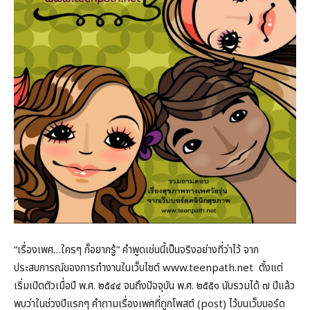
“เรื่องเพศ…ใครๆ ก็อยากรู้” คำพูดเช่นนี้เป็นจริงอย่างที่ว่าไว้ จาก
ประสบการณ์ของการทำงานในเว็บไซต์ www.teenpath.net ตั้งแต่
เริ่มเปิดตัวเมื่อปี พ.ศ. ๒๕๔๔ จนถึงปัจจุบัน พ.ศ. ๒๕๕๑ นับรวมได้ ๗ ปีแล้ว
พบว่าในช่วงปีแรกๆ คำถามเรื่องเพศที่ถูกโพสต์ (post) ไว้บนเว็บบอร์ด