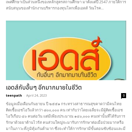
เพศศึกษาเป็นส่วนหนึ่งของหลักสูตรสถานศึกษา มาตั้งแต่ปี 2547 ภายใต้การ
สนับสนุนของสำนักงานบริหารกองทุนโลกเพื่อเอดส์ วัณโรค...
เอดส์กับอื่นๆ อีกมากมายในชีวิต
teenpath
-
April 24, 2023
0
ข้อมูลเมื่อเดือนกันยายน ปี ๒๕๕๑ กระทรวงสาธารณสุขคาดว่ามีคนไทย
ติดเชื้อเอชไอวีแล้วกว่า ๘๐๐,๐๐๐ คน เท่ากับว่าโดยเฉลี่ยจะมีผู้ติดเชื้อเอช
ไอวีเกือบ ๔๐ คนต่อวัน แต่มีเพียงประมาณ ๑๔๐,๐๐๐ คนเท่านั้นที่ได้รับการ
รักษาด้วยยาต้านไวรัส คนส่วนใหญ่จะมารับการรักษาต่อเมื่อป่วยมากหรือ
มาในภาวะที่ภูมิคุ้มกันต่ำมาก ซึ่งจะทำให้การรักษามีขั้นตอนซับซ้อนและมี