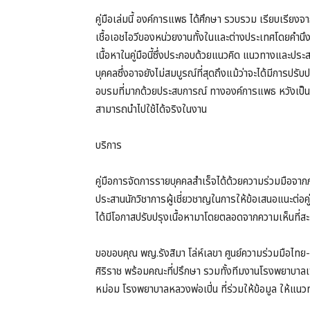
คู่มือเล่มนี้ องค์การแพธ ได้ศึกษา รวบรวม เรียบเรียงจ
เชื้อเอชไอวีของหน่วยงานทั้งในและต่างประเทศโดยคำ
เนื้อหาในคู่มือนี้ซึ่งประกอบด้วยแนวคิด แนวทางและปร
บุคคลซึ่งอาจยังไม่สมบูรณ์ที่สุดถึงแม้ว่าจะได้มีการปรั
อบรมที่มากด้วยประสบการณ์ ทางองค์การแพธ หวังเป็นอย่าง
สามารถนำไปใช้ได้จริงในงาน
บริการ
คู่มือการจัดการรายบุคคลสำเร็จได้ด้วยความร่วมมือจาก
ประสานนักวิชาการผู้เชี่ยวชาญในการให้ข้อเสนอแนะต่อ
ได้มีโอกาสปรับปรุงเนื้อหามาโดยตลอดจากความเห็นที่ส
ขอขอบคุณ พญ.รังสิมา โล่ห์เลขา ศูนย์ความร่วมมือไท
ศิริราช พร้อมคณะที่ปรึกษา รวมทั้งทีมงานโรงพยา
หม่อม โรงพยาบาลหลวงพ่อเปิ่น ที่ร่วมให้ข้อมูล ให้แนวท