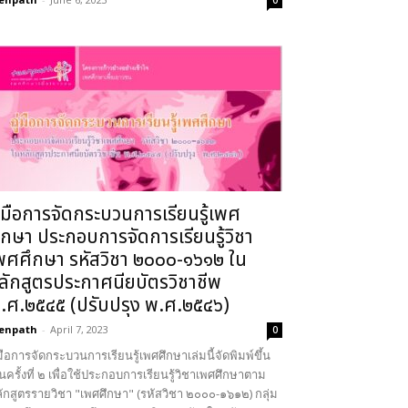
0
ู่มือการจัดกระบวนการเรียนรู้เพศ
ึกษา ประกอบการจัดการเรียนรู้วิชา
พศศึกษา รหัสวิชา ๒๐๐๐-๑๖๑๒ ใน
ลักสูตรประกาศนียบัตรวิชาชีพ
.ศ.๒๕๔๕ (ปรับปรุง พ.ศ.๒๕๔๖)
enpath
-
April 7, 2023
0
่มือการจัดกระบวนการเรียนรู้เพศศึกษาเล่มนี้จัดพิมพ์ขึ้น
็นครั้งที่ ๒ เพื่อใช้ประกอบการเรียนรู้วิชาเพศศึกษาตาม
ักสูตรรายวิชา "เพศศึกษา" (รหัสวิชา ๒๐๐๐-๑๖๑๒) กลุ่ม