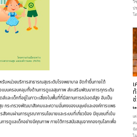
วิ
ปร
โด
รับหน่วยบริการสาธารณสุขระดับโรงพยาบาล จัดทำขึ้นภายใต้
เ
แบบครอบคลุมทั้งด้านการดูแลสุขภาพ ส่งเสริมพัฒนาการทุกระดับ
ท
ะเด็กที่อยู่ในภาวะเสี่ยงในพื้นที่ที่มีสถานการณ์เอดส์สูง อันเป็น
ช
ุข กระทรวงพัฒนาสังคมและความมั่นคงของมนุษย์และองค์การแพธ
te
สังคมผ่านการบูรณาการนโยบายและระบบที่เกี่ยวข้อง มีชุมชนที่เข้ม
เค
นในการดูแลเด็กอย่างมีคุณภาพ ภายใต้การสนับสนุนจากกองทุนโลกเพื่อ
สม
จั
ไม