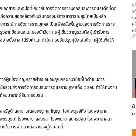
คู
ากเอกสารและคู่มือที่เกี่ยวกับการจัดการรายบุคคลและการดูแลเด็กที่ติด
แก
นึงถึงความสอดคล้องกับบริบทของบริการสาธารณสุขไทยเป็นหลัก
รา
ะสบการณ์การจัดการรายบุคคล เป็นเพียงขั้นพื้นฐานของการจัดการราย
พร
พร
บปรุงจากข้อเสนอแนะของนักวิชาการผู้เชี่ยวชาญรวมถึงผู้เข้ารับการ
เป
ยิ่งว่าจะได้รับคำแนะนำในการปรับปรุงคู่มือเล่มนี้จากผู้ใช้เพื่อให้
ภาคีผู้เชี่ยวชาญหลายฝ่ายขอขอบคุณกรมอนามัยที่ได้ดำเนินการ
คู่มือรวมถึงการจัดการอบรมการดูแลรายบุคคลทั้ง ๙ รอบ ทำให้ทีมงาน
ะท้อนมาจากผู้รับการอบรม
ฉ
ย-สหรัฐด้านสาธารณสุขพญ.กุลกัญญา โชคไพบูลย์กิจ โรงพยาบาล
te
บาลเพชรบูรณ์ โรงพยาบาลสงขลา โรงพยาบาลนครปฐม โรงพยาบาลนา
างในการพัฒนาเนื้อหาของคู่มือเล่มนี้