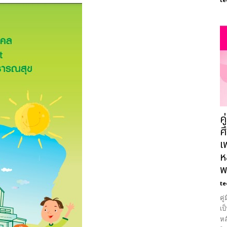
ค
ศ
เ
ห
พ
te
คู
เป
หล