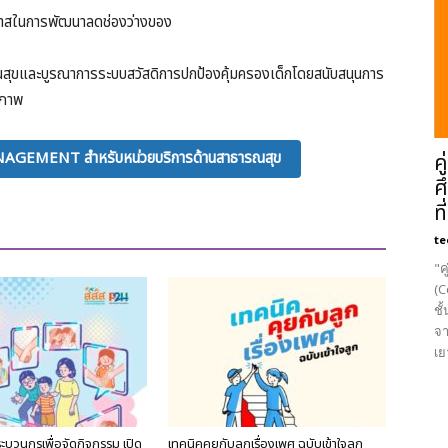
อกาสในการพัฒนาลดช่องว่างของ
ุขและบูรณาการระบบสวัสดิการปกป้องคุ้มครองเด็กโดยสนับสนุนการ
ณภาพ
NAGEMENT สำหรับหน่วยบริการด้านสาธารณสุข
ค
ศ
ที
te
"ค
(C
ชั
จา
เย
ระบวนกรเพื่อจัดกิจกรรม เปิด
เทคนิคคุยกับลูกเรื่องเพศ ฉบับเข้าใจลูก