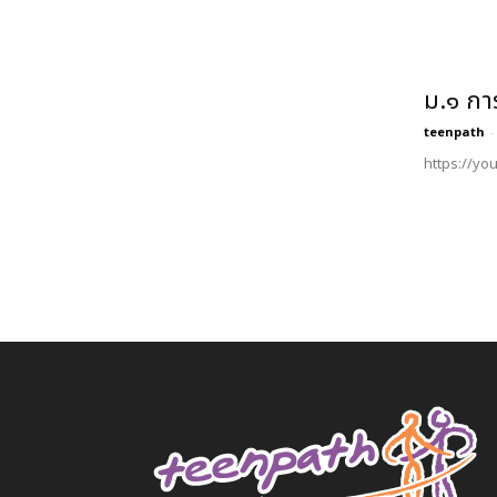
ม.๑ กา
teenpath
-
https://yo