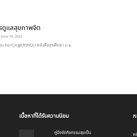
รดูแลสุขภาพจิต
June 14, 2023
utu.be/CjVgjKR5NQU หนังสือสุขศึกษา ม.๑
เนื้อหาที่ได้รับความนิยม
ห
คู่มือจัดกิจกรรมสุขเป็น
หล