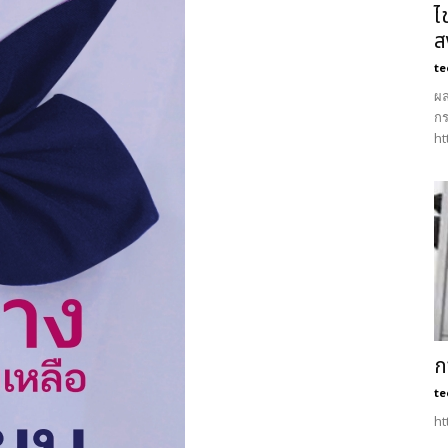
ไ
ส
te
ผล
กร
ht
ก
te
ht