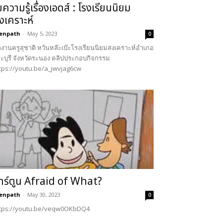
ขความรู้เรื่องเอดส์ : โรงเรียนนิยม
งเคราะห์
enpath
-
May 5, 2023
0
งานครูสุชาติ หวันหล๊ะเบ๊ะโรงเรียนนิยมสงเคราะห์อำเภอ
ะบุรี จังหวัดระนอง คลิปประกอบกิจกรรม
tps://youtu.be/a_jwvjag6cw
าร์ตูน Afraid of What?
enpath
-
May 30, 2023
0
tps://youtu.be/veqw0OKbDQ4