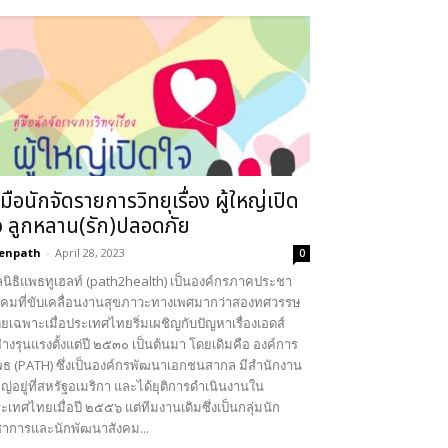
ู่มือนักจัดรายการวิทยุเรื่อง ผู้ใหญ่เปิด
จ ลูกหลาน(รัก)ปลอดภัย
enpath
-
April 28, 2023
0
ลนิธิแพธทูเฮลท์ (path2health) เป็นองค์กรภาคประชา
งคมที่ขับเคลื่อนงานสุขภาวะทางเพศมากว่าสองทศวรรษ
ยเฉพาะเมื่อประเทศไทยริ่มเผชิญกับปัญหาเรื่องเอดส์
่างรุนแรงตั้งแต่ปี ๒๕๓๐ เป็นต้นมา โดยเดิมคือ องค์การ
ธ (PATH) ซึ่งเป็นองค์กรพัฒนาเอกชนสากล มีสำนักงาน
ญ่อยู่ที่สหรัฐอเมริกา และได้ยุติการดำเนินงานใน
ะเทศไทยเมื่อปี ๒๕๕๖ แต่ทีมงานเดิมซึ่งเป็นกลุ่มนัก
ชาการและนักพัฒนาสังคม...