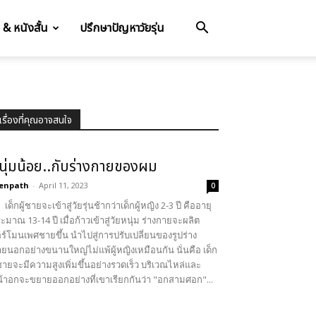
อ & หนังสั้น
ปรึกษาปัญหาวัยรุ่น
เรื่องที่คุณอาจสนใจ
นุ่มน้อย..กับร่างกายของผม
enpath
-
April 11, 2023
0
็กผู้ชายจะเข้าสู่วัยรุ่นช้ากว่าเด็กผู้หญิง 2-3 ปี คืออายุ
ะมาณ 13-14 ปี เมื่อก้าวเข้าสู่วัยหนุ่ม ร่างกายจะผลิต
ร์โมนเพศชายขึ้น นำไปสู่การปรับเปลี่ยนของรูปร่าง
ยนอกอย่างขนานใหญ่ไม่แพ้ผู้หญิงเหมือนกัน นั่นคือ เด็ก
้ชายจะมีความสูงเพิ่มขึ้นอย่างรวดเร็ว บริเวณไหล่และ
้าอกจะขยายออกอย่างที่เขาเรียกกันว่า "อกสามศอก"...