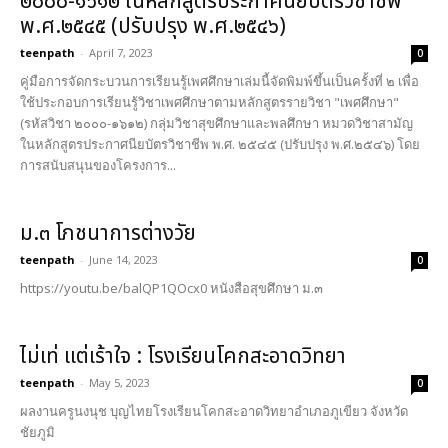
๒๐๐๐-๑๖๑๒ ในหลักสูตรประกาศนียบัตรวิชาชีพ
พ.ศ.๒๕๔๕ (ปรับปรุง พ.ศ.๒๕๔๖)
teenpath
-
April 7, 2023
0
คู่มือการจัดกระบวนการเรียนรู้เพศศึกษาเล่มนี้จัดพิมพ์ขึ้นเป็นครั้งที่ ๒ เพื่อ
ใช้ประกอบการเรียนรู้วิชาเพศศึกษาตามหลักสูตรรายวิชา "เพศศึกษา"
(รหัสวิชา ๒๐๐๐-๑๖๑๒) กลุ่มวิชาสุขศึกษาและพลศึกษา หมวดวิชาสามัญ
ในหลักสูตรประกาศนียบัตรวิชาชีพ พ.ศ. ๒๕๔๕ (ปรับปรุง พ.ศ.๒๕๔๖) โดย
การสนับสนุนของโครงการ...
ม.๓ โภชนาการต่างวัย
teenpath
-
June 14, 2023
0
https://youtu.be/balQP1QOcx0 หนังสือสุขศึกษา ม.๓
ไม่เท่ แต่เร้าใจ : โรงเรียนโคกสะอาดวิทยา
teenpath
-
May 5, 2023
0
ผลงานครูนงนุช บุญไทยโรงเรียนโคกสะอาดวิทยาอำเภอภูเขียว จังหวัด
ชัยภูมิ