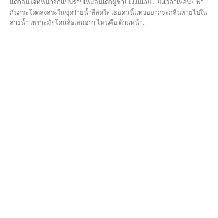
แต่ถอนใจที่หน้าอกแบนราบเหมือนเด็กผู้ชายไงงั้นเลย... ยิ่งเวลาเพื่อนๆ พา
กันกระโดดลงสระในชุดว่ายน้ำสีสดใส เธอคนนี้แทบอยากจะกลืนหายไปใน
สายน้ำ เพราะมักโดนล้อเสมอว่า ไหนคือ ด้านหน้า...