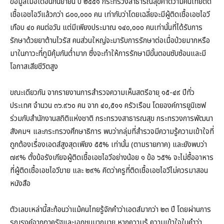
ข้อมูลเมื่อเดือนกันยายน ปี ๒๕๕๑ กระทรวงสาธารณสุขคาดว่ามีคนไทยติด
เชื้อเอชไอวีแล้วกว่า ๘๐๐,๐๐๐ คน เท่ากับว่าโดยเฉลี่ยจะมีผู้ติดเชื้อเอชไอวี
เกือบ ๔๐ คนต่อวัน แต่มีเพียงประมาณ ๑๔๐,๐๐๐ คนเท่านั้นที่ได้รับการ
รักษาด้วยยาต้านไวรัส คนส่วนใหญ่จะมารับการรักษาต่อเมื่อป่วยมากหรือ
มาในภาวะที่ภูมิคุ้มกันต่ำมาก ซึ่งจะทำให้การรักษามีขั้นตอนซับซ้อนและมี
โอกาสเสียชีวิตสูง
ขณะเดียวกัน จากรายงานการสำรวจความเห็นสตรีอายุ ๑๕-๔๙ ปีทั่ว
ประเทศ จำนวน ๓๖.๙๖๐ คน จาก ๔๐,๕๑๑ ครัวเรือน โดยองค์การยูนิเซฟ
ร่วมกับสำนักงานสถิติแห่งชาติ กระทรวงสาธารณสุข กระทรวงการพัฒนา
สังคมฯ และกระทรวงศึกษาธิการ พบว่ากลุ่มที่สำรวจมีความรู้ความเข้าใจที่
ถูกต้องเรื่องเอดส์สูงสุดเพียง ๕๕% เท่านั้น (ตามรายภาค) และยังพบว่า
๗๙% ตั้งข้อรังเกียจผู้ติดเชื้อเอชไอวีอย่างน้อย ๑ ข้อ ๖๕% จะไม่ซื้ออาหาร
ที่ผู้ติดเชื้อเอชไอวีขาย และ ๒๙% คิดว่าครูที่ติดเชื้อเอชไอวีไม่ควรมาสอน
หนังสือ
ตัวเลขเหล่านี้สะท้อนว่าแม้คนไทยรู้จักคำว่าเอดส์มากว่า ๒๓ ปี โดยผ่านการ
รณรงค์จากภาครัฐและเอกชนมากมาย หากความรู้ ความเข้าใจในคำว่า