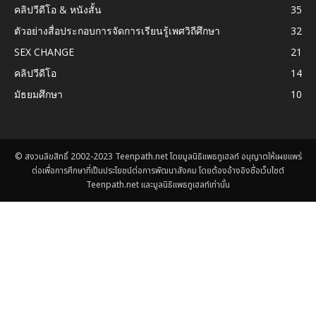
คลิปวีดีโอ & หนังสั้น
35
ตัวอย่างสื่อประกอบการจัดการเรียนรู้เพศวิถีศึกษา
32
SEX CHANGE
21
คลิปวีดีโอ
14
มัธยมศึกษา
10
© สงวนลิขสิทธิ์ 2002-2023 Teenpath.net โดยมูลนิธิแพธทูเฮลท์ อนุญาตให้เผยแพร่
ต่อเพื่อการศึกษาที่เป็นประโยชน์ต่อการพัฒนาสังคม โดยต้องอ้างอิงชื่อเว็บไซต์
Teenpath.net และมูลนิธิแพธทูเฮลท์เท่านั้น