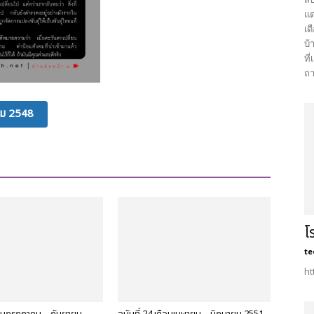
แต
เด
บ้
ที
ถา
คม 2548
โ
te
ht