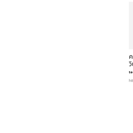
ค
ว
te
ht