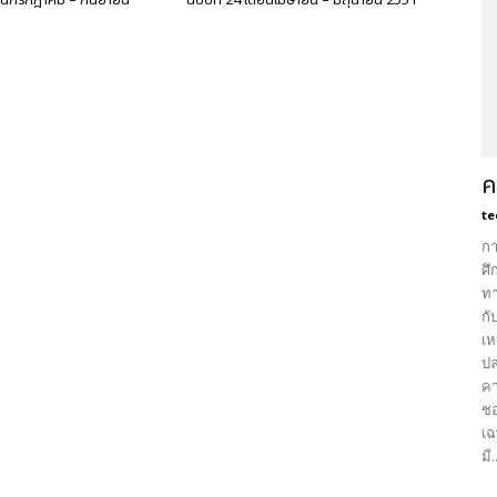
ดือนกรกฎาคม – กันยายน
ฉบับที่ 24 เดือนเมษายน – มิถุนายน 2551
ค
te
กา
ศึ
ทา
กั
เห
ปล
คา
ชอ
เฉ
มี.