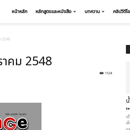
หน้าหลัก
หลักสูตรและหนังสือ
บทความ
คลิปวีดีโ
t
คม 2548
กราคม 2548
1124
Email
Print
LINE
น
te
เม
เต
แล