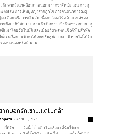
ะตุ้นจากสิ่งแวดล้อมภายนอกมากกว่าผู้หญิง เช่น การดู
พติดเรท การเห็นผู้หญิงสวยถูกใจ การจินตนาการถึงผู้
ิงเปลือยหรือการมี พสพ. ซึ่งจะส่งผลให้อวัยวะเพศของ
้ชายซึ่งปกติมีลักษณะอ่อนตัวเกิดการแข็งตัวยาวออกและชู
นขึ้นมาโดยอัตโนมัติ และเมื่ออวัยวะเพศแข็งตัวไปสักพัก
ึ่งก็จะเริ่มอ่อนตัวลงได้เองกลับสู่สภาวะปกติ หากไม่ได้รับ
รตอบสนองหรือมี พสพ....
ยากบอกรักเขา…แต่ไม่กล้า
enpath
-
April 11, 2023
0
อารี่ที่รัก วันนี้ ก็เป็นอีกวันแล้วนะที่ฉันได้แต่
ตา...พี่เขา....แล้วก็ยิ้มให้อย่างไม่ตั้งใจ ....จากนั้นก็ทำได้