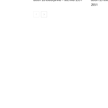
ฉบับที่ 26 เดือนตุลาคม – ธันวาคม 2551
ฉบับที่ 25 เ
2551