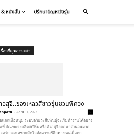
อ & หนังสั้น
ปรึกษาปัญหาวัยรุ่น
เรื่องที่คุณอาจสนใจ
้ำอสุจิ..ของเหลวสีขาวขุ่นชวนพิศวง
enpath
-
April 11, 2023
0
ื่อแตกเนื้อหนุ่ม ระบบอวัยวะสืบพันธุ์จะเริ่มทำงานได้อย่าง
็มที่ อัณฑะจะผลิตสเปิร์มหรือตัวอสุจิออกมาจำนวนมาก
ะอวัยวะเพศชายมักไวต่อความรู้สึกทางเพศเมื่อถูก