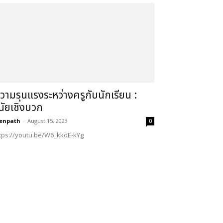
วามรุนแรงระหว่างครูกับนักเรียน :
ินัยเชิงบวก
enpath
-
August 15, 2023
0
tps://youtu.be/W6_kkoE-kYg