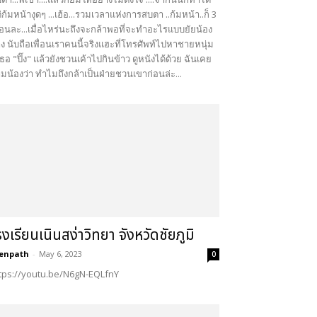
่ก้มหน้างุดๆ ...เฮ้อ...รวมเวลาแห่งการสบตา ..ก้มหน้า..ก็ 3
ือนละ...เมื่อไหร่นะถึงจะกล้าพอที่จะทำอะไรแบบยัยน้อง
าง นับถือเพื่อนเราคนนี้จริงแฮะที่โทรศัพท์ไปหาชายหนุ่ม
่เธอ "ปิ๊ง" แล้วยังชวนเค้าไปกินข้าว ดูหนังได้ด้วย ฉันเคย
มน้องว่า ทำไมถึงกล้าเป็นฝ่ายชวนเขาก่อนล่ะ...
รงเรียนเนินสง่าวิทยา จังหวัดชัยภูมิ
enpath
-
May 6, 2023
0
tps://youtu.be/N6gN-EQLfnY