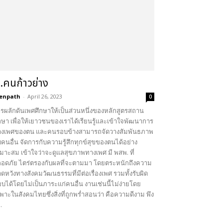
.คนก้าวย่าง
enpath
-
April 26, 2023
0
รผลักดันเพศศึกษาให้เป็นส่วนหนึ่งของหลักสูตรสถาน
กษา เพื่อให้เยาวชนของเราได้เรียนรู้และเข้าใจพัฒนาการ
งเพศของตน และคนรอบข้างสามารถจัดวางสัมพันธภาพ
บคนอื่น จัดการกับความรู้สึกทุกข์สุขของตนได้อย่าง
มาะสม เข้าใจว่าจะดูแลสุขภาพทางเพศ มี พสพ. ที่
อดภัย ไตร่ตรองกับผลที่จะตามมา โดยตระหนักถึงความ
ดหวังทางสังคมวัฒนธรรมที่มีต่อเรื่องเพศ รวมทั้งรับผิด
บได้โดยไม่เป็นภาระแก่คนอื่น งานเช่นนี้ไม่ง่ายโดย
พาะในสังคมไทยซึ่งสิ่งที่ถูกพร่ำสอนว่า คือความดีงาม พึง
..