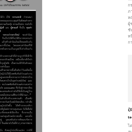
กร
ภา
หญ
ผู
ชั
หน
กา
อ
te
ได
สบ