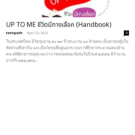
UP TO ME ชีวิตมีทางเลือก (Handbook)
teenpath
-
April 25, 2023
0
ในประเทศไทย มีวัยรุ่นอายุ ๑๐-๑๙ ปี ประมาณ ๑๐ ล้านคน เป็นชายหญิงใน
สัดส่วนที่เท่ากัน และเป็นวัยรุ่นที่อยู่นอกระบบการศึกษาประมาณสองล้าน
คน สถิติสาธารณสุข พบว่า การคลอดของวัยรุ่นในปี พ.ศ.๒๕๕๒ มีจำนวน
มากถึง ๑๒๒,๗๓๖...