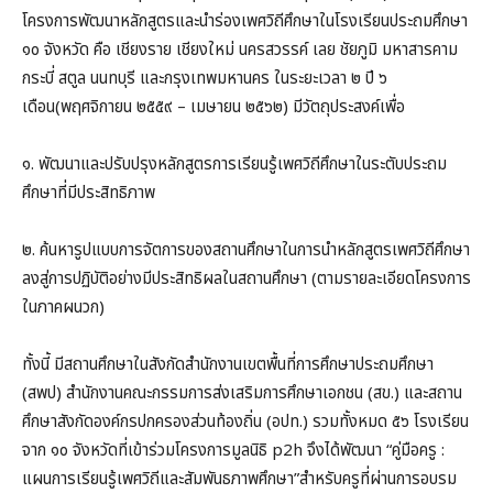
โครงการพัฒนาหลักสูตรและนำร่องเพศวิถีศึกษาในโรงเรียนประถมศึกษา
๑๐ จังหวัด คือ เชียงราย เชียงใหม่ นครสวรรค์ เลย ชัยภูมิ มหาสารคาม
กระบี่ สตูล นนทบุรี และกรุงเทพมหานคร ในระยะเวลา ๒ ปี ๖
เดือน(พฤศจิกายน ๒๕๕๙ – เมษายน ๒๕๖๒) มีวัตถุประสงค์เพื่อ
๑. พัฒนาและปรับปรุงหลักสูตรการเรียนรู้เพศวิถีศึกษาในระตับประถม
ศึกษาที่มีประสิทธิภาพ
๒. ค้นหารูปแบบการจัตการของสถานศึกษาในการนำหลักสูตรเพศวิถีศึกษา
ลงสู่การปฏิบัติอย่างมีประสิทธิผลในสถานศึกษา (ตามรายละเอียดโครงการ
ในภาคผนวก)
ทั้งนี้ มีสถานศึกษาในสังกัดสำนักงานเขตพื้นที่การศึกษาประถมศึกษา
(สพป) สำนักงานคณะกรรมการส่งเสริมการศึกษาเอกชน (สข.) และสถาน
ศึกษาสังกัดองค์กรปกครองส่วนท้องถิ่น (อปท.) รวมทั้งหมด ๕๖ โรงเรียน
จาก ๑๐ จังหวัดที่เข้าร่วมโครงการมูลนิธิ p2h จึงได้พัฒนา “คู่มือครู :
แผนการเรียนรู้เพศวิถีและสัมพันธภาพศึกษา”สำหรับครูที่ผ่านการอบรม