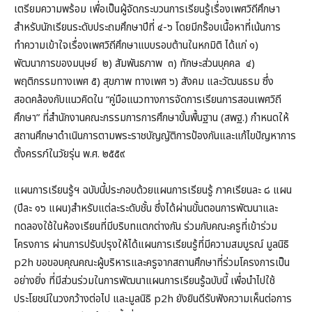
เตรียมความพร้อม เพื่อเป็นผู้จัดกระบวนการเรียนรู้เรื่องเพศวิถีศึกษา
สำหรับนักเรียนระดับประถมศึกษาปีที่ ๔-๖ โดยมีกร๊อบเนื้อหาที่เน้นการ
ทำความเข้าใจเรื่องเพศวิถีศึกษาแบบรอบต้านในหกมิติ ได้แก่ ๑)
พัฒนาการของมนุษย์ ๒) สัมพันธภาพ ๓) ทักษะส่วนบุคคล ๔)
พฤติกรรมทางเพศ ๕) สุขภาพ ทางเพศ ๖) สังคม และวัฒนธรม ซึ่ง
สอดคล้องกับแนวคิดใน “คู่มือแนวทางการจัดการเรียนการสอนเพศวิถี
ศึกษา” ที่สำนักงานคณะกรรมการการศึกษาขั้นพื้นฐาน (สพฐ.) กำหนดให้
สถานศึกษาดำเนินการตามพระราชบัญญัติการป้องกันและแก้ไขปัญหาการ
ตั้งครรภ์ในวัยรุ่น พ.ศ. ๒๕๕๙
แผนการเรียนรู้ฯ ฉบับนี้ประกอบด้วยแผนการเรียนรู้ ภาคเรียนละ ๘ แผน
(ปีละ ๑๖ แผน)สำหรับแต่ละระดับชั้น ซึ่งได้ผ่านขั้นตอนการพัฒนาและ
ทดลองใช้ในห้องเรียนที่มีบริบทแตกต่างกัน ร่วมกับคณะครูที่เข้าร่วม
โครงการ ผ่านการปรับปรุงให้ได้แผนการเรียนรู้ที่มีความสมบูรณ์ มูลนิธิ
p2h ขอขอบคุณคณะผู้บริหารและครูจากสถานศึกษาที่ร่วมโครงการเป็น
อย่างยิ่ง ที่มีส่วนร่วมในการพัฒนาแผนการเรียนรู้ฉบับนี้ เพื่อนำไปใช้
ประโยชน์ในวงกว้างต่อไป และมูลนิธิ p2h ยังยินดีรับฟังความเห็นต่อการ