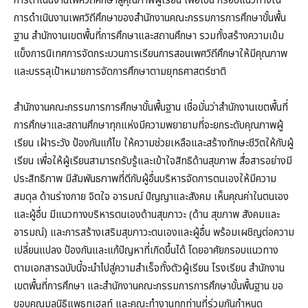
การดำเนินงานเพศวิถีศึกษาสู่คุณภาพผู้เรียน เพื่อเป็น กรอบแนวทางใน
การดำเนินงานเพศวิถีศึกษาของสำนักงานคณะกรรมการการศึกษาขั้นพื้น
ฐาน สำนักงานเขตพื้นที่การศึกษาและสถานศึกษา รวมทั้งสร้างความเข้ม
แข็งการนิเทศการจัดกระบวนการเรียนการสอนเพศวิถีศึกษาให้มีคุณภาพ
และบรรลุเป้าหมายการจัดการศึกษาตามยุทธศาสตร์ชาติ
สำนักงานคณะกรรมการการศึกษาขั้นพื้นฐาน เชื่อมั่นว่าสำนักงานเขตพื้นที่
การศึกษาและสถานศึกษาทุกแห่งมีความพยายามที่จะยกระดับคุณภาพผู้
เรียน เฝ้าระวัง ป้องกันแก้ไข ให้ความช่วยเหลือและสร้างทักษะชีวิตให้กับผู้
เรียน เพื่อให้ผู้เรียนสามารถรับรู้และเข้าใจสิทธิด้านสุขภาพ สื่อสารอย่างมี
ประสิทธิภาพ มีสัมพันธภาพที่ดีกับผู้อื่นบริหารจัดการตนเองให้มีความ
สมดุล ด้านร่างกาย จิตใจ อารมณ์ ปัญญาและสังคม เห็นคุณค่าในตนเอง
และผู้อื่น มีแนวทางบริหารตนเองด้านสุขภาวะ (ด้าน สุขภาพ สังคมและ
อารมณ์) และการสร้างเสริมสุขภาวะตนเองและผู้อื่น พร้อมเผชิญต่อความ
เปลี่ยนแปลง ป้องกันและแก้ปัญหาที่เกิดขึ้นได้ โดยอาศัยกรอบแนวทาง
ตามเอกสารฉบับนี้จะนำไปสู่ความสำเร็จทั้งตัวผู้เรียน โรงเรียน สำนักงาน
เขตพื้นที่การศึกษา และสำนักงานคณะกรรมการการศึกษาขั้นพื้นฐาน ขอ
ขอบคุณมูลนิธิแพธทูเฮลท์ และคณะทำงานทุกท่านที่ร่วมกันกำหนด