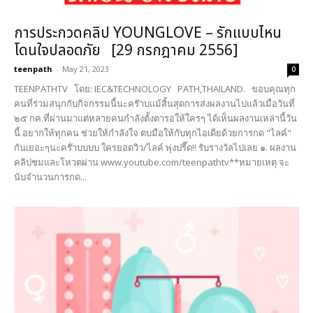
การประกวดคลิป YOUNGLOVE – รักแบบไหน
โดนใจปลอดภัย [29 กรกฎาคม 2556]
teenpath
-
May 21, 2023
0
TEENPATHTV โดย: IEC&TECHNOLOGY PATH,THAILAND. ขอบคุณทุก
คนที่ร่วมสนุกกับกิจกรรมนี้นะคร๊าบแม้สิ้นสุดการส่งผลงานไปแล้วเมื่อวันที่
๒๕ กค.ที่ผ่านมาแต่หลายคนกำลังตั้งตารอให้ใครๆ ได้เห็นผลงานเหล่านี้วัน
นี้ อยากให้ทุกคน ช่วยให้กำลังใจ ตบมือให้กับทุกไอเดียด้วยการกด "ไลค์"
กันเยอะๆนะคร๊่าบบบบ ใครยอดวิว/ไลค์ พุ่งปรี๊ด!! รับรางวัลไปเลย ๑. ผลงาน
คลิปชมและโหวตผ่าน www.youtube.com/teenpathtv**หมายเหตุ จะ
นับจำนวนการกด...